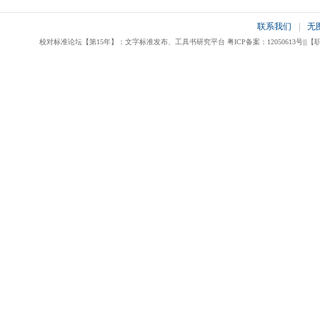
联系我们
|
无
校对标准论坛【第15年】：文字标准发布、工具书研究平台 粤ICP备案：12050613号|||【职业校