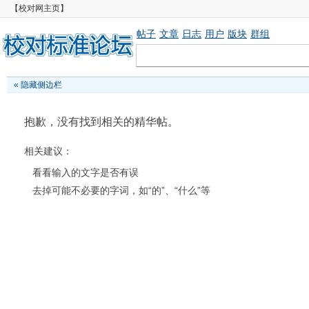
【校对网主页】
帖子
文章
日志
用户
版块
群组
«
隐藏侧边栏
抱歉，没有找到相关的精华帖。
相关建议：
看看输入的文字是否有误
去掉可能不必要的字词，如“的”、“什么”等