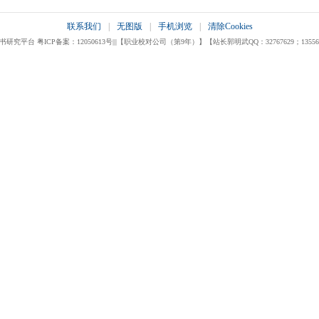
联系我们
|
无图版
|
手机浏览
|
清除Cookies
 粤ICP备案：12050613号|||【职业校对公司（第9年）】【站长郭明武QQ：32767629；13556123