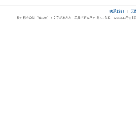
联系我们
|
无
校对标准论坛【第15年】：文字标准发布、工具书研究平台 粤ICP备案：12050613号|||【职业校