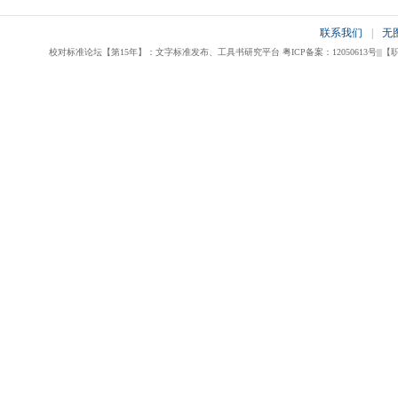
联系我们
|
无
校对标准论坛【第15年】：文字标准发布、工具书研究平台 粤ICP备案：12050613号|||【职业校