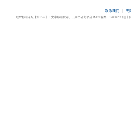
联系我们
|
无
校对标准论坛【第15年】：文字标准发布、工具书研究平台 粤ICP备案：12050613号|||【职业校