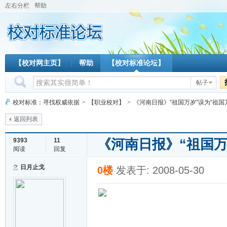
左右分栏
帮助
【校对网主页】
帮助
【校对标准论坛】
帖子
校对标准：寻找权威依据
>
【职业校对】
>
《河南日报》“祖国万岁”误为“祖国
返回列表
《河南日报》“祖国万
9393
11
阅读
回复
日月止戈
0楼
发表于: 2008-05-30