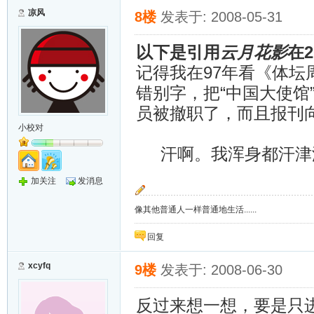
凉风
8楼
发表于: 2008-05-31
以下是引用
云月花影
在2
记得我在97年看《体
错别字，把“中国大使馆
员被撤职了，而且报刊
小校对
汗啊。我浑身都汗津
加关注
发消息
像其他普通人一样普通地生活......
回复
xcyfq
9楼
发表于: 2008-06-30
反过来想一想，要是只