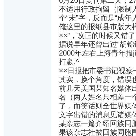
6月26日复刊第二天，
不适用行政拘留（限制
个“未”字，反而是“成年
俺这里的报纸县市版大样
××”，改正的时候又错
据说早年还曾出过“胡锦
2000年左右上海青年报j
打嬴.^
××日报把市委书记视
其实，换个角度，错误
前几天美国某知名媒体
名（两人姓名只相差一
了，而笑话则全世界媒
文字出错的消息见诸媒
某杂志一篇介绍回族同
果该杂志社被回族同胞围攻