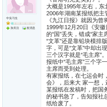
大概是1995年左右，东
2006年湖南某报纸把
中实习生
《九江日报》就因为曾将“
1999年12月20日《安
加关注
发消息
的“国”丢失，错成“家主
“文革”还是靠铅块模排
字，可是“文革”中却出
三个汉字就是“毛主席”
报纸中“毛主席”三个字
主席而受到处理。
有家报纸，在七运会时，
会》，后来大 家一想
某报纸在发稿时，把国务
的秘书急了，告知报社
纸给废了。