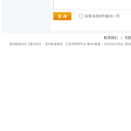
回复后跳转到最后一页
发 布
联系我们
|
无
校对标准论坛【第15年】：文字标准发布、工具书研究平台 粤ICP备案：12050613号|||【职业校