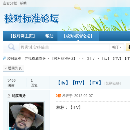
左右分栏
帮助
【校对网主页】
帮助
【校对标准论坛】
帖子
校对标准：寻找权威依据
>
【校对标准A-Z】
>
× 【I】√
>
【itv】【ITV】【i
返回列表
5400
1
【itv】【ITV】【iTV】
[复制链接]
阅读
回复
朔漠鹰扬
0楼
发表于: 2012-02-07
校标：【iTV】