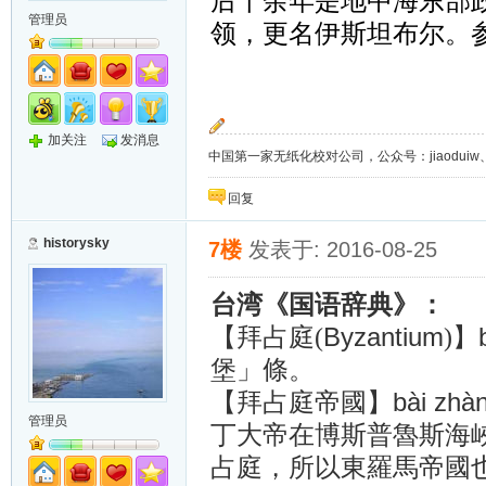
后千余年是地中海东部政
管理员
领，更名伊斯坦布尔。
加关注
发消息
中国第一家无纸化校对公司，公众号：jiaoduiw、jia
回复
historysky
7楼
发表于: 2016-08-25
台湾《国语辞典》：
Byzantium
】b
【拜占庭(
)
堡」條。
bài zhà
【拜占庭帝國】
管理员
丁大帝在博斯普魯斯海
占庭，所以東羅馬帝國