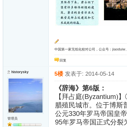
中国第一家无纸化校对公司，公众号：jiaoduiw、jia
回复
historysky
5楼
发表于: 2014-05-14
6
《辞海》第
版：
Byzantium
【拜占庭(
)
】
腊殖民城市。位于博斯
330
公元
年罗马帝国皇帝
管理员
95
年罗马帝国正式分裂