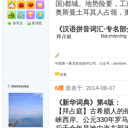
国)都城。地势险要，
奥斯曼土耳其人占领，更
加关注
发消息
《汉语拼音词汇·专名
中国第一家无纸化校对公司，公众号：jiaoduiw、jia
回复
historysky
6楼
发表于: 2014-08-07
4
《新华词典》第
版：
【拜占庭】古希腊人的
330
峡西岸。公元
年罗