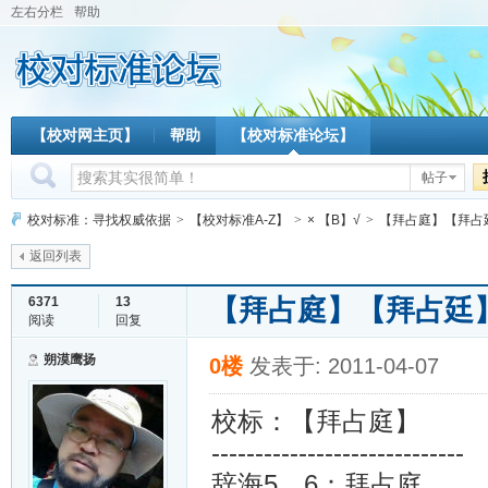
左右分栏
帮助
【校对网主页】
帮助
【校对标准论坛】
帖子
校对标准：寻找权威依据
>
【校对标准A-Z】
>
× 【B】√
>
【拜占庭】【拜占
返回列表
【拜占庭】【拜占廷
6371
13
阅读
回复
朔漠鹰扬
0楼
发表于: 2011-04-07
校标：【拜占庭】
-----------------------------
辞海5、6：拜占庭