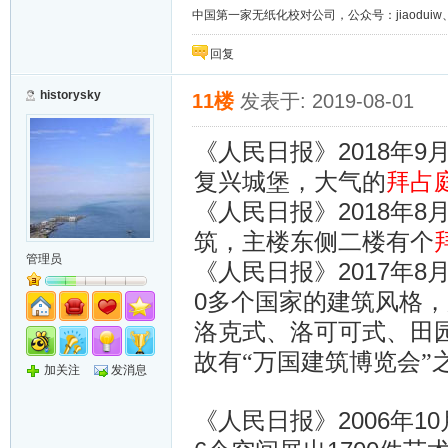
中国第一家无纸化校对公司，公众号：jiaoduiw、jia
回复
historysky
11楼
发表于: 2019-08-01
2018
9
《人民日报》
年
复兴城堡，大气的
拜占
2018
8
《人民日报》
年
筑，主楼东侧二楼有个
管理员
2017
8
《人民日报》
年
0
多个国家的建筑风格，
洛克式、洛可可式、田
故有“万国建筑博览会”
加关注
发消息
2006
10
《人民日报》
年