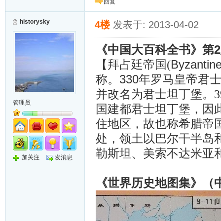
回复
historysky
4楼
发表于: 2013-04-02
2
《中国大百科全书》第
Byzantin
【拜占廷帝国(
330
称。
年罗马皇帝君
并改名为君士坦丁堡。3
管理员
国建都君士坦丁堡，因
住地区，故也称希腊帝
处，领土以巴尔干半岛
勒斯坦、美索不达米亚
加关注
发消息
《世界历史地图集》（