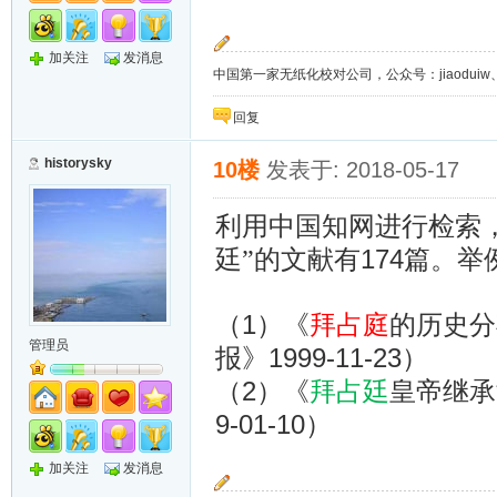
加关注
发消息
中国第一家无纸化校对公司，公众号：jiaoduiw、jia
回复
historysky
10楼
发表于: 2018-05-17
利用中国知网进行检索，
174
廷”的文献有
篇。举
（1）
《
拜占庭
的历史分
管理员
1999-11-23
报》
）
（2）
《
拜占廷
皇帝继承
9-01-10
）
加关注
发消息