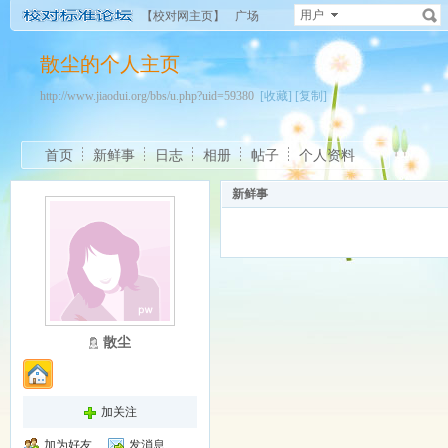
用户
【校对网主页】
广场
散尘的个人主页
http://www.jiaodui.org/bbs/u.php?uid=59380
[收藏]
[复制]
首页
新鲜事
日志
相册
帖子
个人资料
新鲜事
散尘
加关注
加为好友
发消息