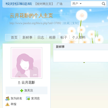
用户
【校对网主页】
广场
云月花影的个人主页
http://www.jiaodui.org/bbs/u.php?uid=37092
[收藏]
[复制]
首页
新鲜事
日志
相册
帖子
个人资料
新鲜事
云月花影
加关注
加为好友
发消息
举报