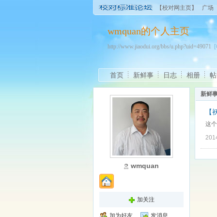
【校对网主页】
广场
wmquan的个人主页
http://www.jiaodui.org/bbs/u.php?uid=49071
首页
新鲜事
日志
相册
帖
新鲜
【
这个
201
wmquan
加关注
加为好友
发消息