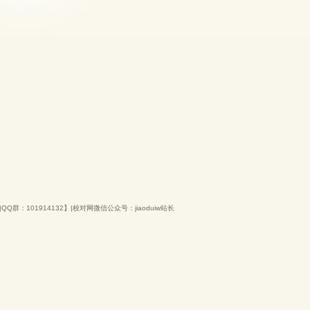
QQ群：101914132】|校对网微信公众号：jiaoduiw站长