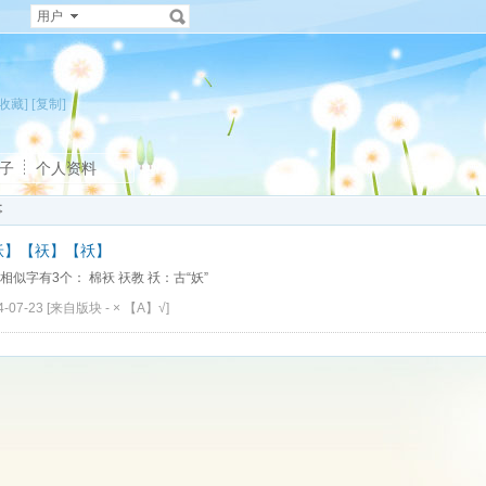
用户
[收藏]
[复制]
子
个人资料
事
袄】【祆】【祅】
相似字有3个： 棉袄 祆教 祅：古“妖”
4-07-23
[来自版块 -
× 【A】√
]