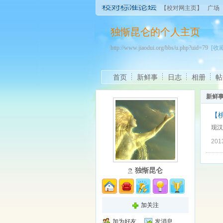
【校对网主页】
广场
独惭昆仑的个人主页
http://www.jiaodui.org/bbs/u.php?uid=79
[收藏
首页
新鲜事
日志
相册
帖
新鲜
【桃
现汉
201
独惭昆仑
加关注
加为好友
发消息