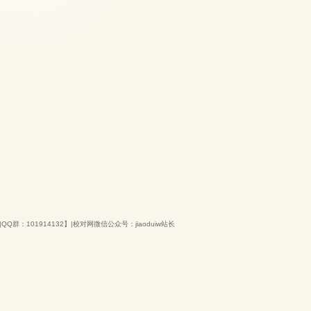
QQ群：101914132】|校对网微信公众号：jiaoduiw站长