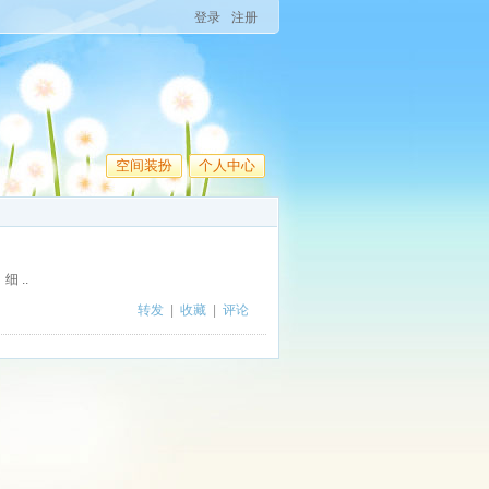
登录
注册
空间装扮
个人中心
 ..
转发
|
收藏
|
评论