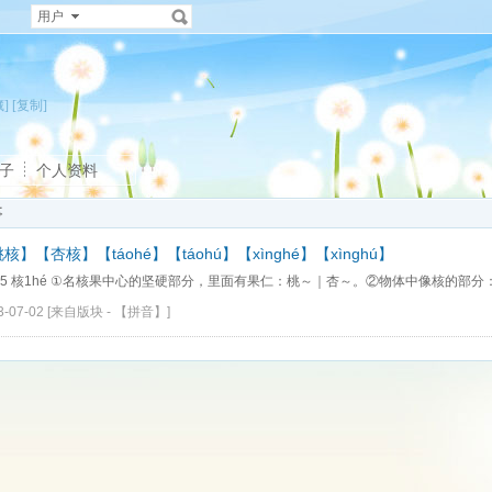
用户
]
[复制]
子
个人资料
事
核】【杏核】【táohé】【táohú】【xìnghé】【xìnghú】
5 核1hé ①名核果中心的坚硬部分，里面有果仁：桃～｜杏～。②物体中像核的部分：细
3-07-02
[来自版块 -
【拼音】
]